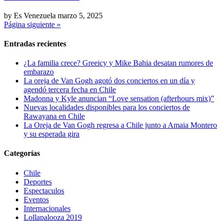
by Es Venezuela
marzo 5, 2025
Página siguiente »
Entradas recientes
¿La familia crece? Greeicy y Mike Bahia desatan rumores de
embarazo
La oreja de Van Gogh agotó dos conciertos en un día y
agendó tercera fecha en Chile
Madonna y Kyle anuncian “Love sensation (afterhours mix)”
Nuevas localidades disponibles para los conciertos de
Rawayana en Chile
La Oreja de Van Gogh regresa a Chile junto a Amaia Montero
y su esperada gira
Categorías
Chile
Deportes
Espectaculos
Eventos
Internacionales
Lollapalooza 2019