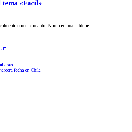
l tema «Facil»
sicalmente con el cantautor Noreh en una sublime…
dad”
embarazo
tercera fecha en Chile