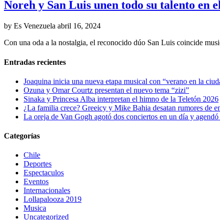
Noreh y San Luis unen todo su talento en e
by Es Venezuela
abril 16, 2024
Con una oda a la nostalgia, el reconocido dúo San Luis coincide mu
Entradas recientes
Joaquina inicia una nueva etapa musical con “verano en la ciu
Ozuna y Omar Courtz presentan el nuevo tema “zizi”
Sinaka y Princesa Alba interpretan el himno de la Teletón 2026
¿La familia crece? Greeicy y Mike Bahia desatan rumores de 
La oreja de Van Gogh agotó dos conciertos en un día y agendó 
Categorías
Chile
Deportes
Espectaculos
Eventos
Internacionales
Lollapalooza 2019
Musica
Uncategorized