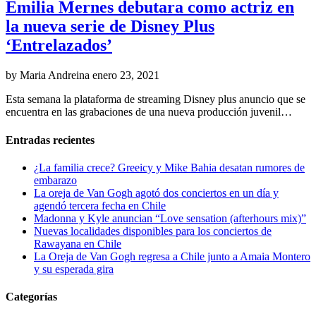
Emilia Mernes debutara como actriz en
la nueva serie de Disney Plus
‘Entrelazados’
by Maria Andreina
enero 23, 2021
Esta semana la plataforma de streaming Disney plus anuncio que se
encuentra en las grabaciones de una nueva producción juvenil…
Entradas recientes
¿La familia crece? Greeicy y Mike Bahia desatan rumores de
embarazo
La oreja de Van Gogh agotó dos conciertos en un día y
agendó tercera fecha en Chile
Madonna y Kyle anuncian “Love sensation (afterhours mix)”
Nuevas localidades disponibles para los conciertos de
Rawayana en Chile
La Oreja de Van Gogh regresa a Chile junto a Amaia Montero
y su esperada gira
Categorías