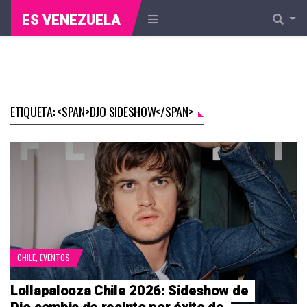
ES VENEZUELA
ETIQUETA: <SPAN>DJO SIDESHOW</SPAN>
CHILE
,
EVENTOS
Lollapalooza Chile 2026: Sideshow de