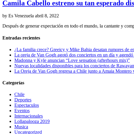
Camila Cabello estreno su tan esperado di
by Es Venezuela
abril 8, 2022
Después de generar expectación en todo el mundo, la cantante y com
Entradas recientes
¿La familia crece? Greeicy y Mike Bahia desatan rumores de 
La oreja de Van Gogh agotó dos conciertos en un día y agendó 
Madonna y Kyle anuncian “Love sensation (afterhours mix)”
Nuevas localidades disponibles para los conciertos de Rawayan
La Oreja de Van Gogh regresa a Chile junto a Amaia Montero y
Categorías
Chile
Deportes
Espectaculos
Eventos
Internacionales
Lollapalooza 2019
Musica
Uncategorized