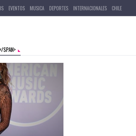
OS
EVENTOS
MUSICA
DEPORTES
INTERNACIONALES
CHILE
</SPAN>