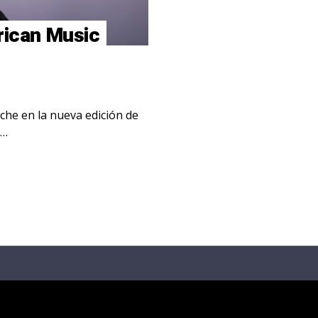
erican Music
oche en la nueva edición de
e…