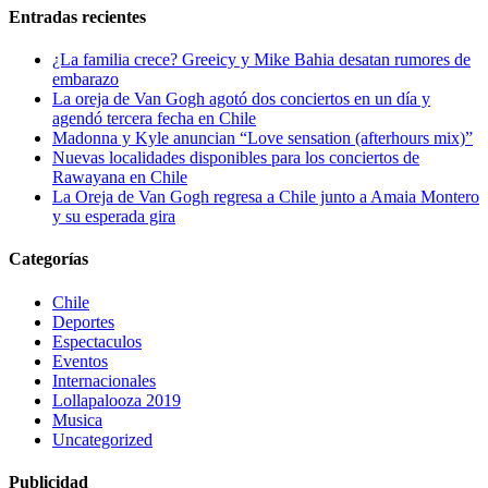
Entradas recientes
¿La familia crece? Greeicy y Mike Bahia desatan rumores de
embarazo
La oreja de Van Gogh agotó dos conciertos en un día y
agendó tercera fecha en Chile
Madonna y Kyle anuncian “Love sensation (afterhours mix)”
Nuevas localidades disponibles para los conciertos de
Rawayana en Chile
La Oreja de Van Gogh regresa a Chile junto a Amaia Montero
y su esperada gira
Categorías
Chile
Deportes
Espectaculos
Eventos
Internacionales
Lollapalooza 2019
Musica
Uncategorized
Publicidad