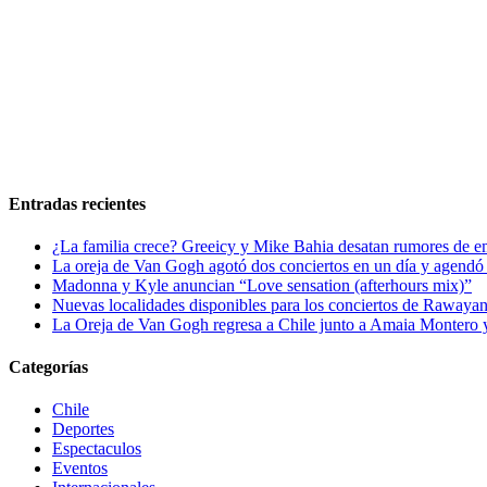
Entradas recientes
¿La familia crece? Greeicy y Mike Bahia desatan rumores de 
La oreja de Van Gogh agotó dos conciertos en un día y agendó 
Madonna y Kyle anuncian “Love sensation (afterhours mix)”
Nuevas localidades disponibles para los conciertos de Rawayan
La Oreja de Van Gogh regresa a Chile junto a Amaia Montero y
Categorías
Chile
Deportes
Espectaculos
Eventos