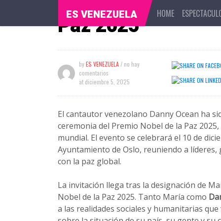
ceremonia del pre
HOME
ESPECTACUL
ES VENEZUELA
Paz 2025
by
ES VENEZUELA
/ no hay
comentarios
at
diciembre 5, 2025
El cantautor venezolano Danny Ocean ha sid
ceremonia del Premio Nobel de la Paz 2025, u
mundial. El evento se celebrará el 10 de dici
Ayuntamiento de Oslo, reuniendo a líderes,
con la paz global.
La invitación llega tras la designación de 
Nobel de la Paz 2025. Tanto María como
Da
a las realidades sociales y humanitarias que
sobre la situación de su país, su gente y s