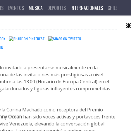
mio Nobel de La
OS
EVENTOS
MUSICA
DEPORTES
INTERNACIONALES
CHILE
SI
o invitado a presentarse musicalmente en la
na de las invitaciones más prestigiosas a nivel
embre a las 13:00 (Horario de Europa Central) en el
 galardonados y figuras influyentes comprometidas
María Corina Machado como receptora del Premio
nny Ocean
han sido voces activas y portavoces frente
 vive Venezuela, elevando la conversación global
u cultura. La ceremonia reunirá a ambos como