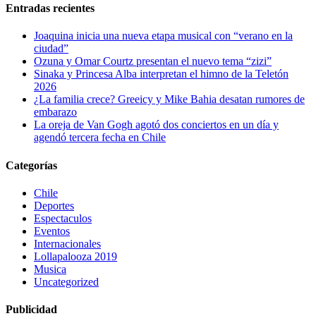
Entradas recientes
Joaquina inicia una nueva etapa musical con “verano en la
ciudad”
Ozuna y Omar Courtz presentan el nuevo tema “zizi”
Sinaka y Princesa Alba interpretan el himno de la Teletón
2026
¿La familia crece? Greeicy y Mike Bahia desatan rumores de
embarazo
La oreja de Van Gogh agotó dos conciertos en un día y
agendó tercera fecha en Chile
Categorías
Chile
Deportes
Espectaculos
Eventos
Internacionales
Lollapalooza 2019
Musica
Uncategorized
Publicidad