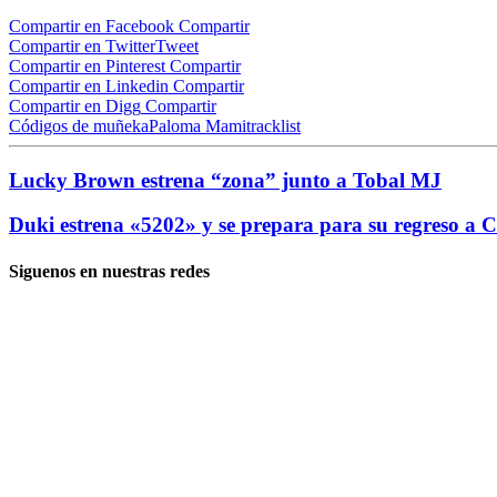
Compartir en Facebook
Compartir
Compartir en Twitter
Tweet
Compartir en Pinterest
Compartir
Compartir en Linkedin
Compartir
Compartir en Digg
Compartir
Códigos de muñeka
Paloma Mami
tracklist
Lucky Brown estrena “zona” junto a Tobal MJ
Duki estrena «5202» y se prepara para su regreso a C
Siguenos en nuestras redes