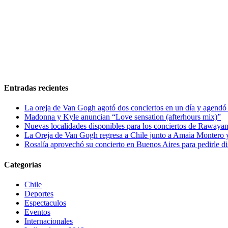
Entradas recientes
La oreja de Van Gogh agotó dos conciertos en un día y agendó 
Madonna y Kyle anuncian “Love sensation (afterhours mix)”
Nuevas localidades disponibles para los conciertos de Rawayan
La Oreja de Van Gogh regresa a Chile junto a Amaia Montero y
Rosalía aprovechó su concierto en Buenos Aires para pedirle di
Categorías
Chile
Deportes
Espectaculos
Eventos
Internacionales