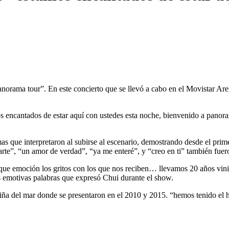
norama tour”. En este concierto que se llevó a cabo en el Movistar Are
 encantados de estar aquí con ustedes esta noche, bienvenido a panoram
mas que interpretaron al subirse al escenario, demostrando desde el pri
te”, “un amor de verdad”, “ya me enteré”, y “creo en ti” también fueron
 que emoción los gritos con los que nos reciben… llevamos 20 años vin
as emotivas palabras que expresó Chui durante el show.
iña del mar donde se presentaron en el 2010 y 2015. “hemos tenido el h