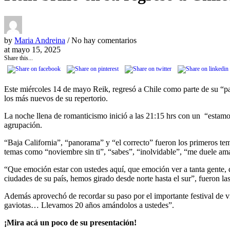
by
Maria Andreina
/ No hay comentarios
at
mayo 15, 2025
Share this...
Este miércoles 14 de mayo Reik, regresó a Chile como parte de su “pa
los más nuevos de su repertorio.
La noche llena de romanticismo inició a las 21:15 hrs con un “estamos
agrupación.
“Baja California”, “panorama” y “el correcto” fueron los primeros te
temas como “noviembre sin ti”, “sabes”, “inolvidable”, “me duele amar
“Que emoción estar con ustedes aquí, que emoción ver a tanta gente,
ciudades de su país, hemos girado desde norte hasta el sur”, fueron l
Además aprovechó de recordar su paso por el importante festival de v
gaviotas… Llevamos 20 años amándolos a ustedes”.
¡Mira acá un poco de su presentación!