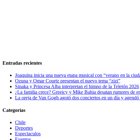
Entradas recientes
Joaquina inicia una nueva etapa musical con “verano en la ciu
Ozuna y Omar Courtz presentan el nuevo tema “zizi”
Sinaka y Princesa Alba interpretan el himno de la Teletón 2026
¿La familia crece? Greeicy y Mike Bahia desatan rumores de 
La oreja de Van Gogh agotó dos conciertos en un día y agendó 
Categorías
Chile
Deportes
Espectaculos
Eventos