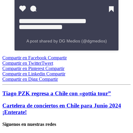
A post shared by DG Medios (@dgmedios)
Compartir en Facebook
Compartir
Compartir en Twitter
Tweet
Compartir en Pinterest
Compartir
Compartir en Linkedin
Compartir
Compartir en Digg
Compartir
Tiago PZK regresa a Chile con «gottia tour”
Cartelera de conciertos en Chile para Junio 2024
¡Enterate!
Siguenos en nuestras redes