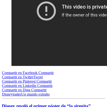
Compartir en Facebook
Compartir
Compartir en Twitter
Tweet
Compartir en Pinterest
Compartir
Compartir en Linkedin
Compartir
Compartir en Digg
Compartir
Disney
trailer
Un mundo extraño
Disney reveló el primer póster de “la sirenita”