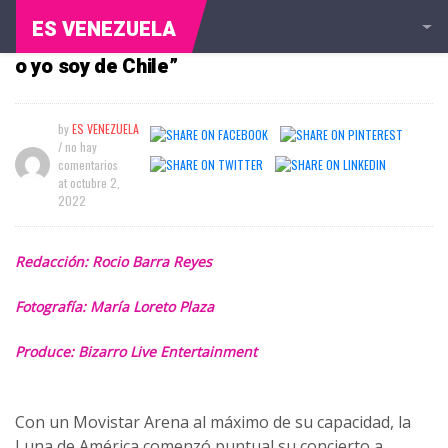
ES VENEZUELA
Ana Gabriel en Chile: “Yo no sé si Chile es mío
o yo soy de Chile”
by
ES VENEZUELA
/ no hay
comentarios
at
octubre 2,
2022
Redacción: Rocio Barra Reyes
Fotografía
: María Loreto Plaza
Produce: Bizarro Live
Entertainment
Con un Movistar Arena al máximo de su capacidad, la
Luna de América comenzó puntual su concierto a