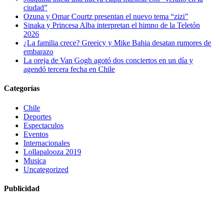
ciudad”
Ozuna y Omar Courtz presentan el nuevo tema “zizi”
Sinaka y Princesa Alba interpretan el himno de la Teletón
2026
¿La familia crece? Greeicy y Mike Bahia desatan rumores de
embarazo
La oreja de Van Gogh agotó dos conciertos en un día y
agendó tercera fecha en Chile
Categorías
Chile
Deportes
Espectaculos
Eventos
Internacionales
Lollapalooza 2019
Musica
Uncategorized
Publicidad