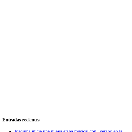
Entradas recientes
Joaquina inicia una nueva etapa musical con “verano en la