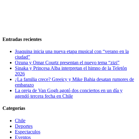
Entradas recientes
Joaquina inicia una nueva etapa musical con “verano en la
ciudad”
Ozuna y Omar Courtz presentan el nuevo tema “zizi”
Sinaka y Princesa Alba interpretan el himno de la Teletón
2026
¿La familia crece? Greeicy y Mike Bahia desatan rumores de
embarazo
La oreja de Van Gogh agotó dos conciertos en un día y
agendó tercera fecha en Chile
Categorías
Chile
Deportes
Espectaculos
Eventos