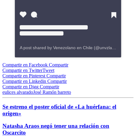
A post shared by Venezolano en Chile (@unvzlanoenchile)
Compartir en Facebook
Compartir
Compartir en Twitter
Tweet
Compartir en Pinterest
Compartir
Compartir en Linkedin
Compartir
Compartir en Digg
Compartir
eulices alvarado
José Ramón barreto
Se estreno el poster oficial de «La huérfana: el
origen»
Natasha Araos negó tener una relación con
Oscarcito