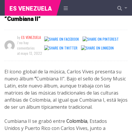
ES VENEZUELA
Carlos Vives presenta su nuevo álbum
“Cumbiana II”
by
ES VENEZUELA
/ no hay
comentarios
at
mayo 13, 2022
El ícono global de la música, Carlos Vives presenta su
nuevo álbum
“
Cumbiana II”. Bajo el sello de Sony Music
Latin, este nuevo álbum, aunque trabaja con las
matrices de las músicas tradicionales de las culturas
anfibias de Colombia, al igual que Cumbiana I, está lejos
de ser un álbum típicamente tradicional.
Cumbiana II se grabó entre
Colombia
, Estados
Unidos y Puerto Rico con Carlos Vives, junto a