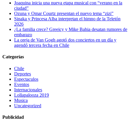
Joaquina inicia una nueva etapa musical con “verano en la
ciudad”
Ozuna y Omar Courtz presentan el nuevo tema “zizi”
Sinaka y Princesa Alba interpretan el himno de la Teletón
2026
¿La familia crece? Greeicy y Mike Bahia desatan rumores de
embarazo
La oreja de Van Gogh agotó dos conciertos en un día y
agendó tercera fecha en Chile
Categorías
Chile
Deportes
Espectaculos
Eventos
Internacionales
Lollapalooza 2019
Musica
Uncategorized
Publicidad