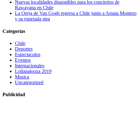
Nuevas localidades disponibles para los conciertos de
Rawayana en Chile
La Oreja de Van Gogh regresa a Chile junto a Amaia Montero
y su esperada gira
Categorías
Chile
Deportes
Espectaculos
Eventos
Internacionales
Lollapalooza 2019
Musica
Uncategorized
Publicidad