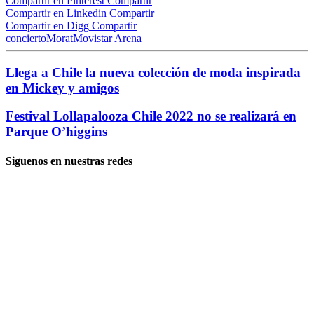
Compartir en Pinterest
Compartir
Compartir en Linkedin
Compartir
Compartir en Digg
Compartir
concierto
Morat
Movistar Arena
Llega a Chile la nueva colección de moda inspirada
en Mickey y amigos
Festival Lollapalooza Chile 2022 no se realizará en
Parque O’higgins
Siguenos en nuestras redes