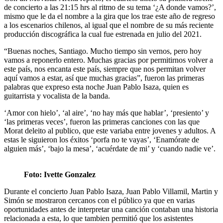
de concierto a las 21:15 hrs al ritmo de su tema ‘¿A donde vamos?’,
mismo que le da el nombre a la gira que los trae este año de regreso
a los escenarios chilenos, al igual que el nombre de su más reciente
producción discográfica la cual fue estrenada en julio del 2021.
“Buenas noches, Santiago. Mucho tiempo sin vernos, pero hoy
vamos a reponerlo entero. Muchas gracias por permitirnos volver a
este país, nos encanta este país, siempre que nos permitan volver
aquí vamos a estar, así que muchas gracias”, fueron las primeras
palabras que expreso esta noche Juan Pablo Isaza, quien es
guitarrista y vocalista de la banda.
‘Amor con hielo’, ‘al aire’, ‘no hay más que hablar’, ‘presiento’ y
‘las primeras veces’, fueron las primeras canciones con las que
Morat deleito al publico, que este variaba entre jovenes y adultos. A
estas le siguieron los éxitos ‘porfa no te vayas’, ‘Enamórate de
alguien más’, ‘bajo la mesa’, ‘acuérdate de mi’ y ‘cuando nadie ve’.
Foto: Ivette Gonzalez
Durante el concierto Juan Pablo Isaza, Juan Pablo Villamil, Martin y
Simón se mostraron cercanos con el público ya que en varias
oportunidades antes de interpretar una canción contaban una historia
relacionada a esta, lo que tambien permitió que los asistentes