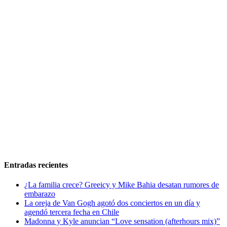
Entradas recientes
¿La familia crece? Greeicy y Mike Bahia desatan rumores de
embarazo
La oreja de Van Gogh agotó dos conciertos en un día y
agendó tercera fecha en Chile
Madonna y Kyle anuncian “Love sensation (afterhours mix)”