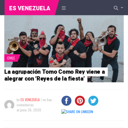
ES VENEZUELA
CHILE
La agrupación Tomo Como Rey viene a
alegrar con ‘Reyes de la fiesta’
by
ES VENEZUELA
/ no hay
comentarios
at
junio 26, 2020